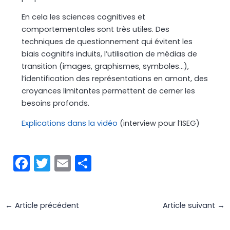
En cela les sciences cognitives et
comportementales sont très utiles. Des
techniques de questionnement qui évitent les
biais cognitifs induits, l’utilisation de médias de
transition (images, graphismes, symboles…),
l’identification des représentations en amont, des
croyances limitantes permettent de cerner les
besoins profonds.
Explications dans la vidéo
(interview pour l’ISEG)
F
T
E
P
a
w
m
ar
c
itt
ai
t
←
Article précédent
Article suivant
→
e
er
l
a
b
g