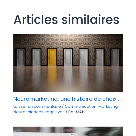
o
er
Articles similaires
o
k
Neuromarketing, une histoire de choix …
Laisser un commentaire
/
Communication
,
Marketing
,
Neurosciences cognitives
/ Par
MAb