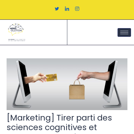
Aller
au
contenu
Navigation
des
articles
[Marketing] Tirer parti des
sciences cognitives et