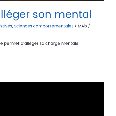
lléger son mental
itives
,
Sciences comportementales
/
MAb
/
née permet d’alléger sa charge mentale