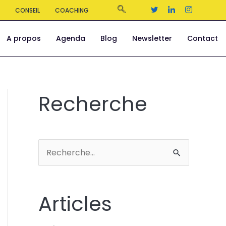
S
CONSEIL
COACHING
A propos
Agenda
Blog
Newsletter
Contact
Recherche
R
e
c
Articles
h
e