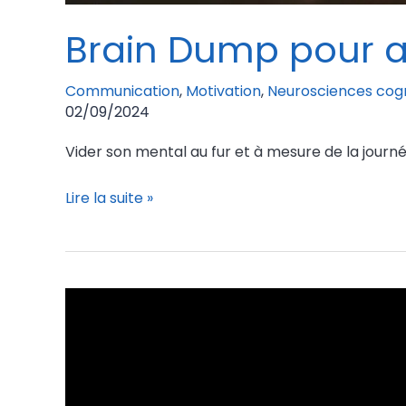
Brain Dump pour a
Communication
,
Motivation
,
Neurosciences cogn
02/09/2024
Vider son mental au fur et à mesure de la jour
Lire la suite »
Pourquoi
les
extrêmes
séduisent
tant