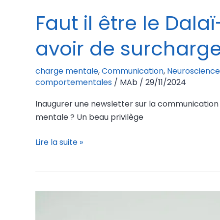
Faut il être le Dal
avoir de surcharg
charge mentale
,
Communication
,
Neuroscience
comportementales
/
MAb
/
29/11/2024
Inaugurer une newsletter sur la communication 
mentale ? Un beau privilège
Lire la suite »
Tous
en