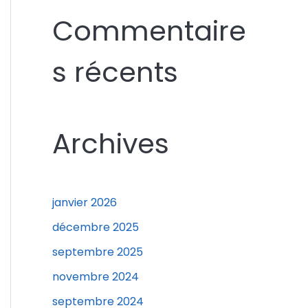
c
Commentaire
h
e
s récents
r
c
h
Archives
e
r
janvier 2026
:
décembre 2025
septembre 2025
novembre 2024
septembre 2024