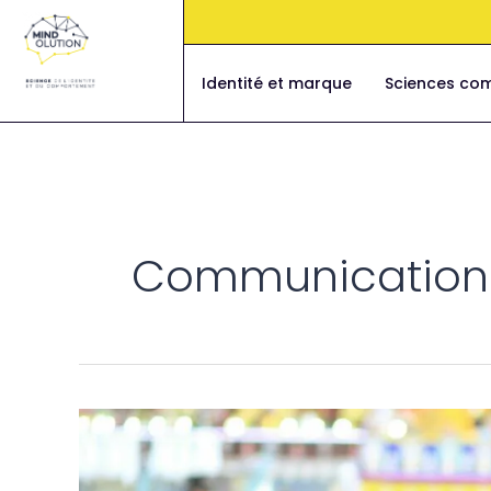
Aller
au
contenu
Identité et marque
Sciences co
Communication
Faut
il
être