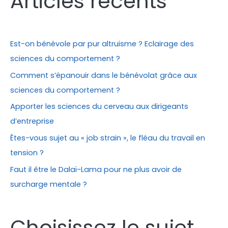
Articles récents
e
r
c
Est-on bénévole par pur altruisme ? Eclairage des
h
sciences du comportement ?
e
Comment s’épanouir dans le bénévolat grâce aux
r
sciences du comportement ?
Apporter les sciences du cerveau aux dirigeants
:
d’entreprise
Êtes-vous sujet au « job strain », le fléau du travail en
tension ?
Faut il être le Dalaï-Lama pour ne plus avoir de
surcharge mentale ?
Choisissez le sujet