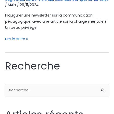
/
MAb
/
29/11/2024
Inaugurer une newsletter sur la communication
pédagogique, avec une article sur la charge mentale ?
Un beau privilège
Lire la suite »
Recherche
R
e
c
h