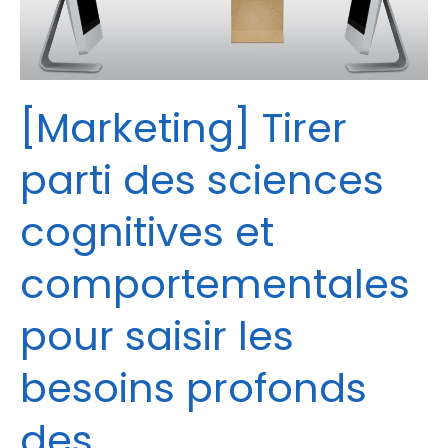
sciences
cognitives
et
comportementales
pour
[Marketing] Tirer
saisir
les
parti des sciences
besoins
profonds
cognitives et
des
consommateurs
comportementales
pour saisir les
besoins profonds
des