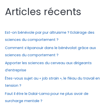
c
Articles récents
h
e
r
c
Est-on bénévole par pur altruisme ? Eclairage des
h
sciences du comportement ?
e
Comment s’épanouir dans le bénévolat grâce aux
r
sciences du comportement ?
Apporter les sciences du cerveau aux dirigeants
:
d’entreprise
Êtes-vous sujet au « job strain », le fléau du travail en
tension ?
Faut il être le Dalaï-Lama pour ne plus avoir de
surcharge mentale ?