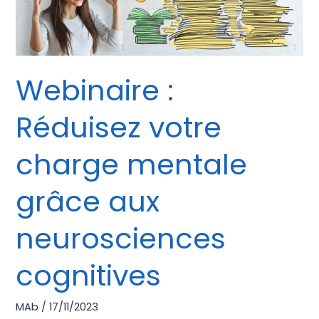
grâce
aux
neurosciences
cognitives
Webinaire :
Réduisez votre
charge mentale
grâce aux
neurosciences
cognitives
MAb
/
17/11/2023