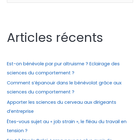
e
c
h
Articles récents
e
r
c
h
Est-on bénévole par pur altruisme ? Eclairage des
e
sciences du comportement ?
r
Comment s’épanouir dans le bénévolat grâce aux
sciences du comportement ?
:
Apporter les sciences du cerveau aux dirigeants
d’entreprise
Êtes-vous sujet au « job strain », le fléau du travail en
tension ?