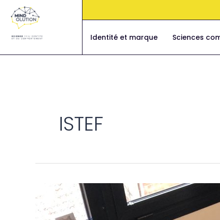
Aller
au
contenu
Identité et marque
Sciences co
ISTEF
Développement
personnel
avec