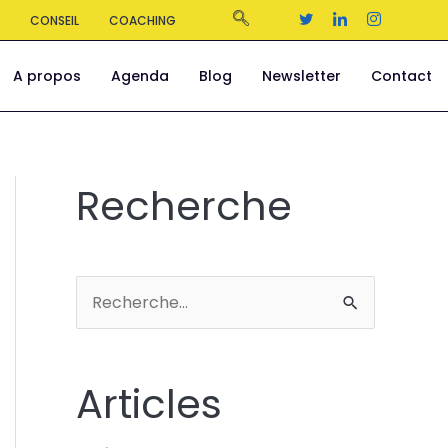
S
CONSEIL
COACHING
A propos
Agenda
Blog
Newsletter
Contact
Recherche
R
e
c
Articles
h
e