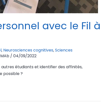
sonnel avec le Fil à
l
,
Neurosciences cognitives
,
Sciences
/
MAb
/
04/09/2022
utres étudiants et identifier des affinités,
e possible ?