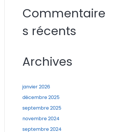
c
Commentaire
h
e
s récents
r
c
h
Archives
e
r
janvier 2026
:
décembre 2025
septembre 2025
novembre 2024
septembre 2024