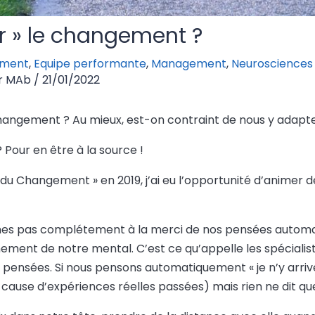
er » le changement ?
ment
,
Equipe performante
,
Management
,
Neurosciences 
r
MAb
/
21/01/2022
changement ? Au mieux, est-on contraint de nous y adapte
? Pour en être à la source !
u Changement » en 2019, j’ai eu l’opportunité d’animer deu
mes pas complétement à la merci de nos pensées automa
ment de notre mental. C’est ce qu’appelle les spécialistes
 pensées. Si nous pensons automatiquement « je n’y arrive
use d’expériences réelles passées) mais rien ne dit que c