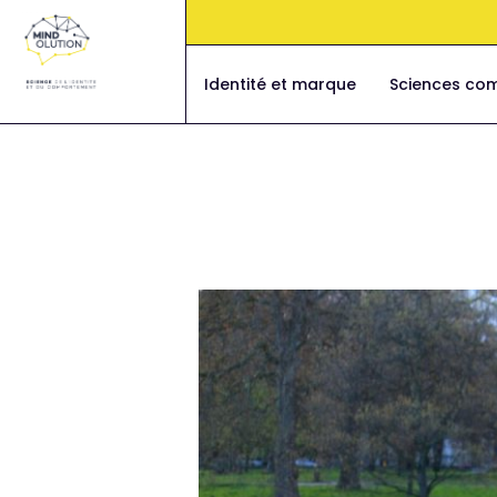
Aller
au
contenu
Identité et marque
Sciences co
Navigation
des
articles