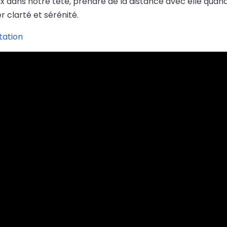
oix dans notre tête, prendre de la distance avec elle quan
 clarté et sérénité.
tation