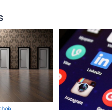
s
choix …