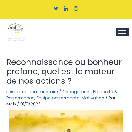
Aller
au
contenu
Navigation
des
Reconnaissance ou bonheur
articles
profond, quel est le moteur
de nos actions ?
Laisser un commentaire
/
Changement
,
Efficacité &
Performance
,
Equipe performante
,
Motivation
/ Par
MAb
/
01/11/2023