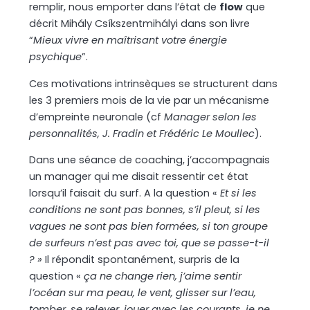
remplir, nous emporter dans l’état de
flow
que
décrit Mihály Csíkszentmihályi dans son livre
“
Mieux vivre en maîtrisant votre énergie
psychique
”.
Ces motivations intrinsèques se structurent dans
les 3 premiers mois de la vie par un mécanisme
d’empreinte neuronale (cf
Manager selon les
personnalités, J. Fradin et Frédéric Le Moullec
).
Dans une séance de coaching, j’accompagnais
un manager qui me disait ressentir cet état
lorsqu’il faisait du surf. A la question «
Et si les
conditions ne sont pas bonnes, s’il pleut, si les
vagues ne sont pas bien formées, si ton groupe
de surfeurs n’est pas avec toi, que se passe-t-il
? »
Il répondit spontanément, surpris de la
question «
ça ne change rien, j’aime sentir
l’océan sur ma peau, le vent, glisser sur l’eau,
tomber, se relever, jouer avec les courants, je ne