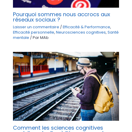
Pourquoi sommes nous accrocs aux
réseaux sociaux ?
Laisser un commentaire
/
Efficacité & Performance
,
Efficacité personnelle
,
Neurosciences cognitives
,
Santé
mentale
/ Par
MAb
Comment les sciences cognitives