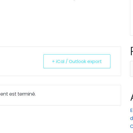
+ iCal / Outlook export
R
ent est terminé.
E
d
C