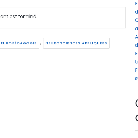
E
d
ent est terminé.
C
a
A
,
NEUROPÉDAGOGIE
NEUROSCIENCES APPLIQUÉES
d
Ê
t
F
s