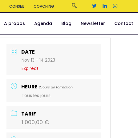
S
CONSEIL
COACHING
A propos
Agenda
Blog
Newsletter
Contact
DATE
Nov 13 - 14 2023
Expired!
HEURE
2 jours de formation
Tous les jours
TARIF
1 000,00 €